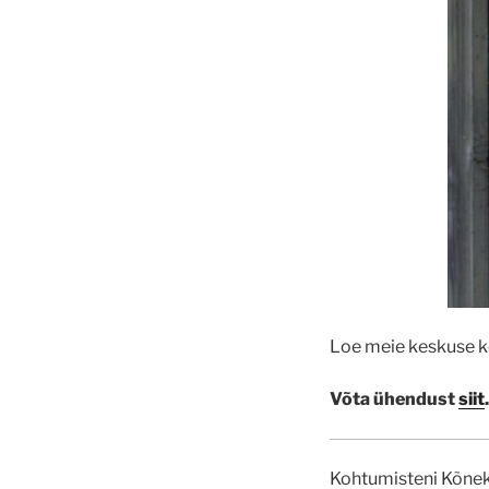
Loe meie keskuse 
Võta ühendust
siit
.
Kohtumisteni Kõnek