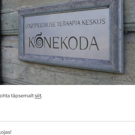
kohta täpsemalt
siit
.
ojas!