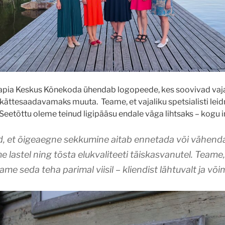
apia Keskus Kõnekoda ühendab logopeede, kes s
oovivad vaj
 kättesaadavamaks muuta. Teame, et vajaliku spetsialisti leid
 Seetõttu oleme teinud ligipääsu endale väga lihtsaks – kogu i
 et õigeaegne sekkumine aitab ennetada või vähenda
 lastel ning tõsta elukvaliteeti täiskasvanutel. Teame,
me seda teha parimal viisil – kliendist lähtuvalt ja võim