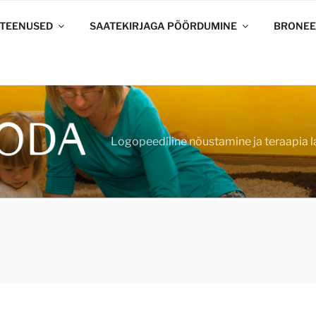
 TEENUSED
SAATEKIRJAGA PÖÖRDUMINE
BRONEE
Logopeediline nõustamine ja teraapia l