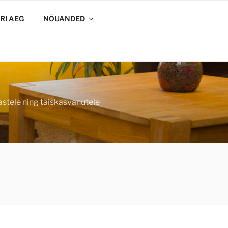
RI AEG
NÕUANDED
astele ning täiskasvanutele