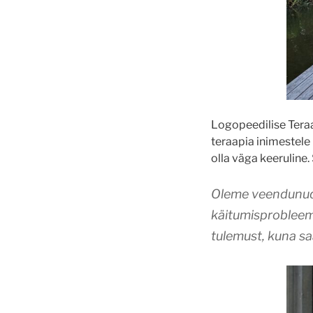
Logopeedilise Tera
teraapia inimestele
olla väga keeruline.
Oleme veendunud,
käitumisprobleeme
tulemust, kuna saa