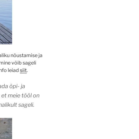
aliku nõustamise ja
mine võib sageli
nfo leiad
siit
.
da õpi- ja
 et meie tööl on
alikult sageli.